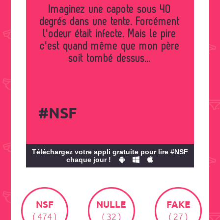
Imaginez une capote sous 40
degrés dans une tente. Forcément
l'odeur était infecte. Mais le pire
c'est quand même que mon père
soit tombé dessus...
#NSF
Téléchargez votre appli gratuite pour lire #NSF
chaque jour !
NSF
NULLE
FAKE
( 474 )
( 32 )
( 27 )