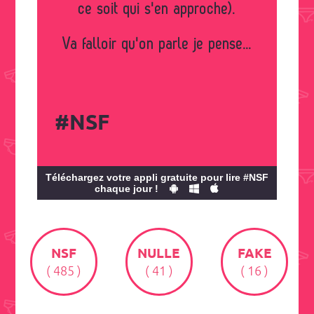
ce soit qui s'en approche).
Va falloir qu'on parle je pense...
#NSF
Téléchargez votre appli gratuite pour lire #NSF
chaque jour !
NSF
NULLE
FAKE
( 485 )
( 41 )
( 16 )