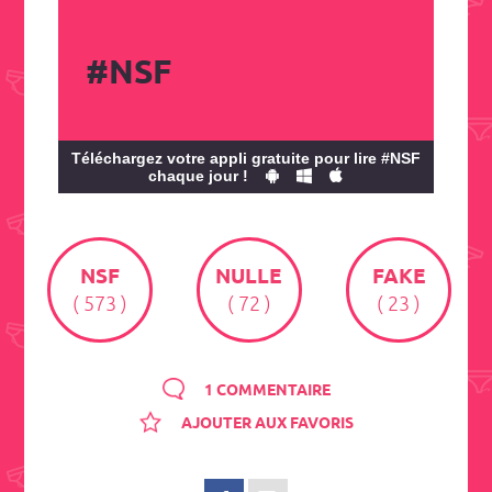
#NSF
Téléchargez votre appli gratuite pour lire #NSF
chaque jour !
NSF
NULLE
FAKE
( 573 )
( 72 )
( 23 )
1 COMMENTAIRE
AJOUTER AUX FAVORIS