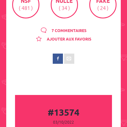
NSF
NULLE
FAKE
( 481 )
( 34 )
( 24 )
7 COMMENTAIRES
AJOUTER AUX FAVORIS
#13574
03/10/2022