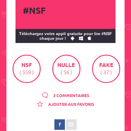
#NSF
Téléchargez votre appli gratuite pour lire #NSF
chaque jour !
NSF
NULLE
FAKE
( 559 )
( 56 )
( 37 )
3 COMMENTAIRES
AJOUTER AUX FAVORIS