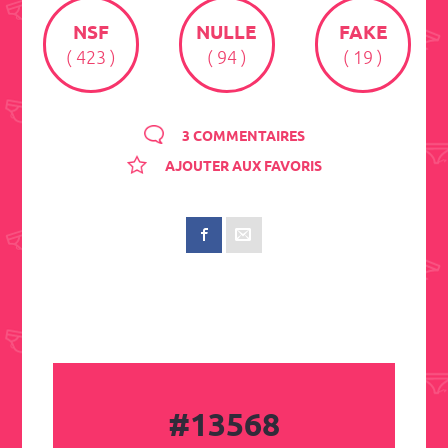
NSF
NULLE
FAKE
( 423 )
( 94 )
( 19 )
3 COMMENTAIRES
AJOUTER AUX FAVORIS
#13568