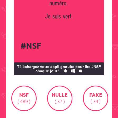
numéro.
Je suis vert.
#NSF
Téléchargez votre appli gratuite pour lire #NSF
chaque jour !
NSF
NULLE
FAKE
( 489 )
( 37 )
( 34 )