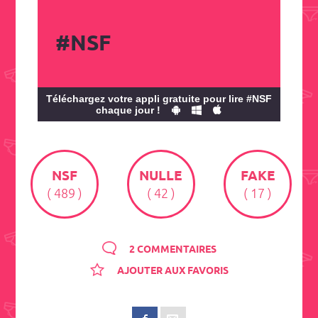
#NSF
Téléchargez votre appli gratuite pour lire #NSF
chaque jour !
NSF
NULLE
FAKE
( 489 )
( 42 )
( 17 )
2 COMMENTAIRES
AJOUTER AUX FAVORIS