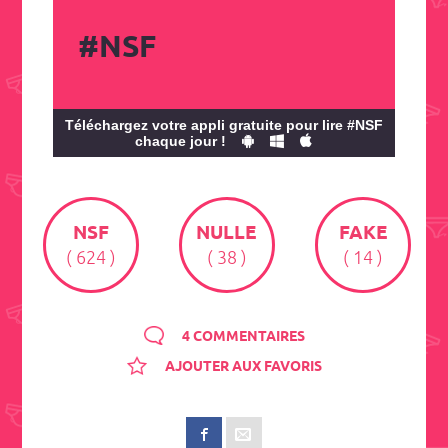
#NSF
Téléchargez votre appli gratuite pour lire #NSF
chaque jour !
NSF
NULLE
FAKE
( 624 )
( 38 )
( 14 )
4 COMMENTAIRES
AJOUTER AUX FAVORIS