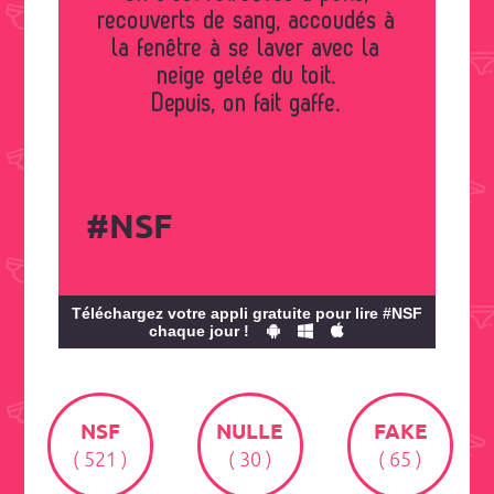
recouverts de sang, accoudés à
la fenêtre à se laver avec la
neige gelée du toit.
Depuis, on fait gaffe.
#NSF
Téléchargez votre appli gratuite pour lire #NSF
chaque jour !
NSF
NULLE
FAKE
( 521 )
( 30 )
( 65 )