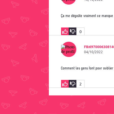
Ça me dégoûte vraiment ce manque 
0
FB:697000630814
04/10/2022
Comment les gens font pour oublier
2