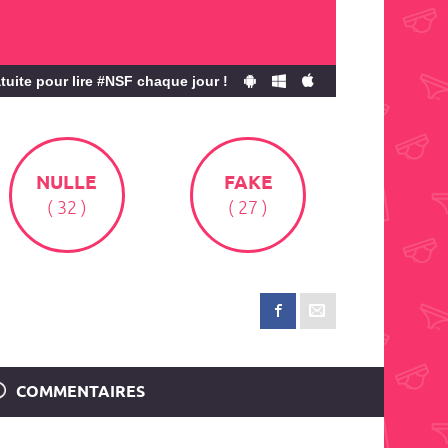
tuite pour lire #NSF chaque jour !
NULLE
FAKE
( 32 )
( 27 )
COMMENTAIRES