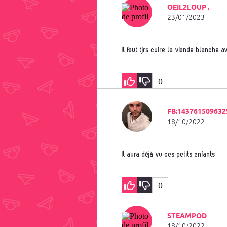
OEIL2LOUP .
23/01/2023
Il faut tjrs cuire la viande blanche
0
FB:143761509632
18/10/2022
Il aura déjà vu ces petits enfants
0
STEAMPOD
18/10/2022