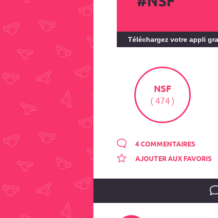
#NSF
Téléchargez votre appli gra
NSF
( 474 )
4 COMMENTAIRES
AJOUTER AUX FAVORIS