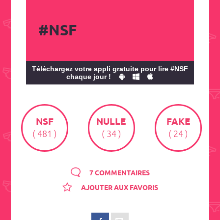
#NSF
Téléchargez votre appli gratuite pour lire #NSF
chaque jour !
NSF
NULLE
FAKE
( 481 )
( 34 )
( 24 )
7 COMMENTAIRES
AJOUTER AUX FAVORIS