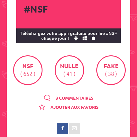
#NSF
Téléchargez votre appli gratuite pour lire #NSF
chaque jour !
NSF
NULLE
FAKE
( 652 )
( 41 )
( 38 )
3 COMMENTAIRES
AJOUTER AUX FAVORIS