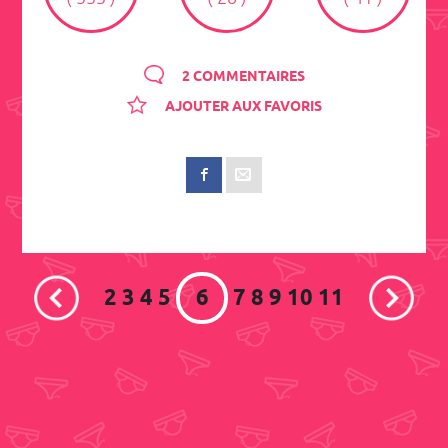
2 COMMENTAIRES
AJOUTER AUX FAVORIS
2
3
4
5
6
7
8
9
10
11