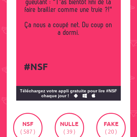
gueulant : "T'as bientôt fini de la
faire brailler comme une truie ?!"
Ça nous a coupé net. Du coup on
a dormi.
#NSF
Téléchargez votre appli gratuite pour lire #NSF
chaque jour !
NSF
NULLE
FAKE
( 587 )
( 39 )
( 20 )