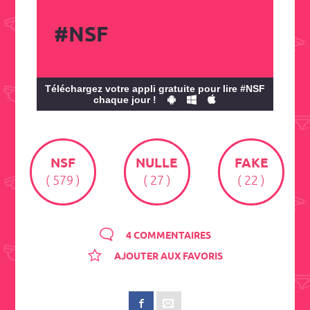
#NSF
Téléchargez votre appli gratuite pour lire #NSF
chaque jour !
NSF
NULLE
FAKE
( 579 )
( 27 )
( 22 )
4 COMMENTAIRES
AJOUTER AUX FAVORIS