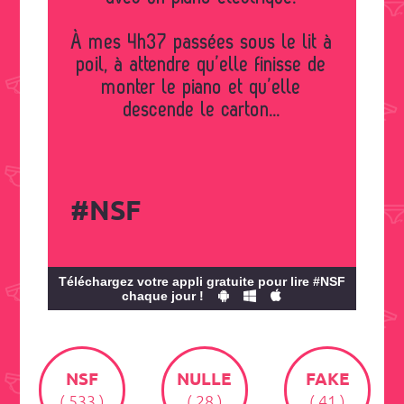
À mes 4h37 passées sous le lit à
poil, à attendre qu’elle finisse de
monter le piano et qu’elle
descende le carton...
#NSF
Téléchargez votre appli gratuite pour lire #NSF
chaque jour !
NSF
NULLE
FAKE
( 533 )
( 28 )
( 41 )