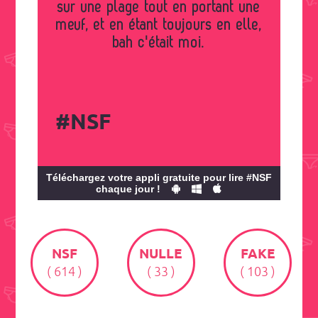
sur une plage tout en portant une
meuf, et en étant toujours en elle,
bah c'était moi.
#NSF
Téléchargez votre appli gratuite pour lire #NSF
chaque jour !
NSF
NULLE
FAKE
( 614 )
( 33 )
( 103 )