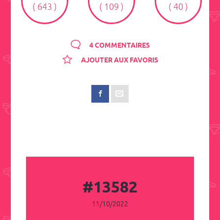
( 643 )
( 109 )
( 40 )
4 COMMENTAIRES
AJOUTER AUX FAVORIS
#13582
11/10/2022