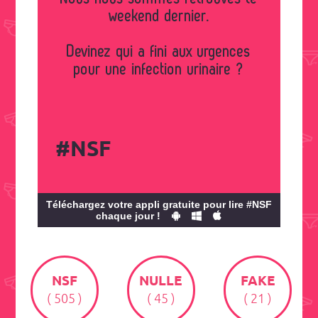
weekend dernier.
Devinez qui a fini aux urgences
pour une infection urinaire ?
#NSF
Téléchargez votre appli gratuite pour lire #NSF
chaque jour !
NSF
NULLE
FAKE
( 505 )
( 45 )
( 21 )