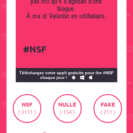
pas cru qu'il s'agissait d'une
blague.
À ma st Valentin en célibataire.
#NSF
Téléchargez votre appli gratuite pour lire #NSF
chaque jour !
NSF
NULLE
FAKE
( 3111 )
( 154 )
( 211 )