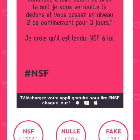
la nuit, je vous verrouille là
dedans et vous passez en niveau
2 de confinement pour 3 jours."
Je crois qu'il est tendu. NSF à lui.
#NSF
Téléchargez votre appli gratuite pour lire #NSF
chaque jour !
NSF
NULLE
FAKE
( 1554 )
( 58 )
( 24 )