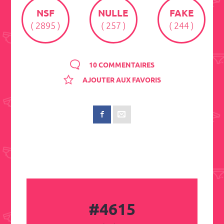
NSF
NULLE
FAKE
( 2895 )
( 257 )
( 244 )
10 COMMENTAIRES
AJOUTER AUX FAVORIS
#4615