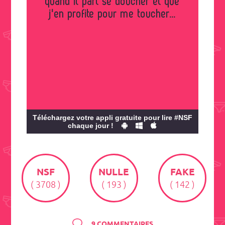
quand il part se doucher et que
j'en profite pour me toucher...
Téléchargez votre appli gratuite pour lire #NSF
chaque jour !
NSF
NULLE
FAKE
( 3708 )
( 193 )
( 142 )
9 COMMENTAIRES