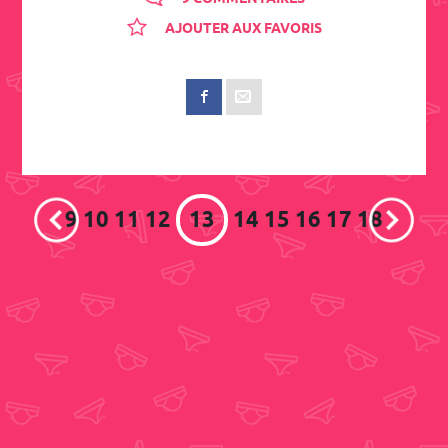
AJOUTER AUX FAVORIS
9
10
11
12
13
14
15
16
17
18