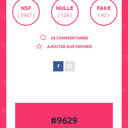
NSF
NULLE
FAKE
( 1907 )
( 126 )
( 42 )
26 COMMENTAIRES
AJOUTER AUX FAVORIS
#9629