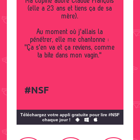
Ma copine adore Claude François
(elle a 23 ans et tiens ça de sa
mère).
Au moment où j'allais la
pénétrer, elle me chantonne :
"Ça s'en va et ça reviens, comme
ta bite dans mon vagin."
#NSF
Téléchargez votre appli gratuite pour lire #NSF
chaque jour !