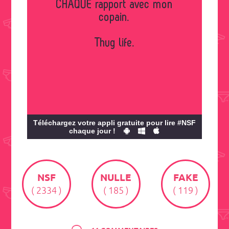
CHAQUE rapport avec mon
copain.
Thug life.
Téléchargez votre appli gratuite pour lire #NSF
chaque jour !
NSF
NULLE
FAKE
( 2334 )
( 185 )
( 119 )