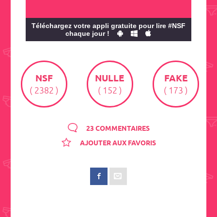
Téléchargez votre appli gratuite pour lire #NSF
chaque jour !
NSF
NULLE
FAKE
( 2382 )
( 152 )
( 173 )
23 COMMENTAIRES
AJOUTER AUX FAVORIS