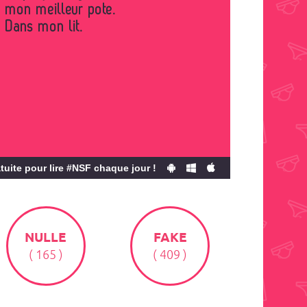
 mon meilleur pote.
Dans mon lit.
tuite pour lire #NSF chaque jour !
NULLE
FAKE
( 165 )
( 409 )