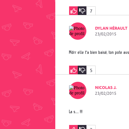
7
DYLAN HÉRAULT
23/02/2015
mdrr elle t'a bien baisé, ton pote aus
5
NICOLAS J.
23/02/2015
la s.... !!!