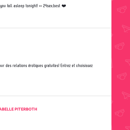
et you fall asleep tonight! >> 24sex.best ❤️
ABELLE PITERBOTH