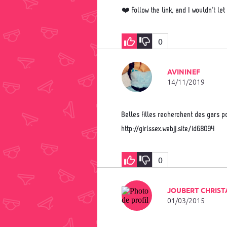
❤️ Follow the link, and I wouldn’t l
0
AVININEF
14/11/2019
Belles filles recherchent des gars pour des relations érotiques gratuites! Entrez et choisissez
http://girlssex.webjj.site/id68094
0
JOUBERT CHRIST
01/03/2015