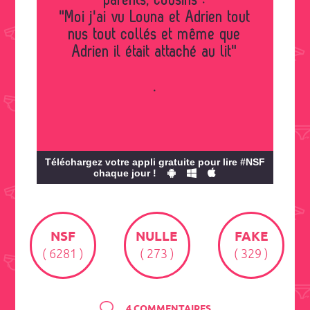
parents, cousins :
"Moi j'ai vu Louna et Adrien tout
nus tout collés et même que
Adrien il était attaché au lit"
.
Téléchargez votre appli gratuite pour lire #NSF
chaque jour !
NSF
NULLE
FAKE
( 6281 )
( 273 )
( 329 )
4 COMMENTAIRES