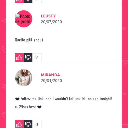
LEUSTY
20/07/2020
Quelle pitit encué
2
MIRANDA
20/01/2020
❤️ Follow the link, and I wouldn’t let you fall asleep tonight!
>> 24sex.best ❤️
0