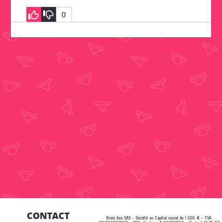
0
CONTACT
Brain box SAS - Société au Capital social de 1 000 € - TVA