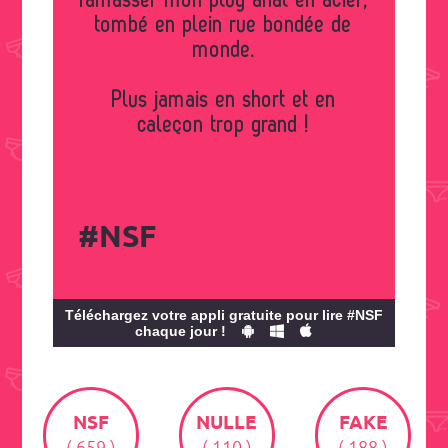
ramasser mon plug anal en acier,
tombé en plein rue bondée de
monde.
Plus jamais en short et en
caleçon trop grand !
#NSF
Téléchargez votre appli gratuite pour lire #NSF
chaque jour !
NSF
NULLE
FAKE