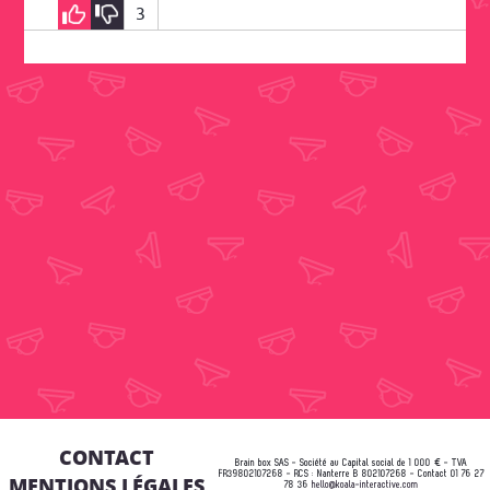
3
CONTACT
Brain box SAS - Société au Capital social de 1 000 € - TVA
FR39802107268 - RCS : Nanterre B 802107268 - Contact 01 76 27
MENTIONS LÉGALES
78 36
hello@koala-interactive.com