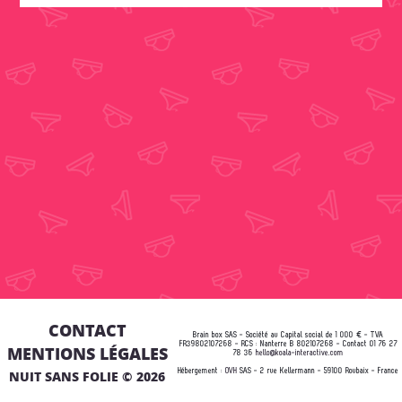
CONTACT
Brain box SAS - Société au Capital social de 1 000 € - TVA
FR39802107268 - RCS : Nanterre B 802107268 - Contact 01 76 27
MENTIONS LÉGALES
78 36
hello@koala-interactive.com
NUIT SANS FOLIE © 2026
Hébergement :
OVH
SAS - 2 rue Kellermann - 59100 Roubaix - France