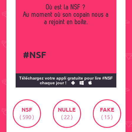
Où est la NSF ?
Au moment où son copain nous a
a rejoint en boite.
#NSF
Téléchargez votre appli gratuite pour lire #NSF
chaque jour !
NSF
NULLE
FAKE
( 590 )
( 22 )
( 15 )