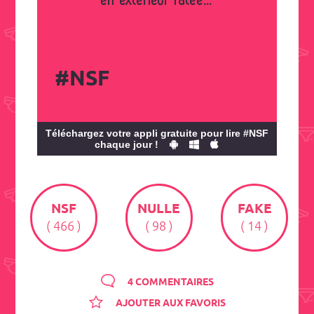
en extérieur ratée...
#NSF
Téléchargez votre appli gratuite pour lire #NSF
chaque jour !
NSF
NULLE
FAKE
( 466 )
( 98 )
( 14 )
4 COMMENTAIRES
AJOUTER AUX FAVORIS