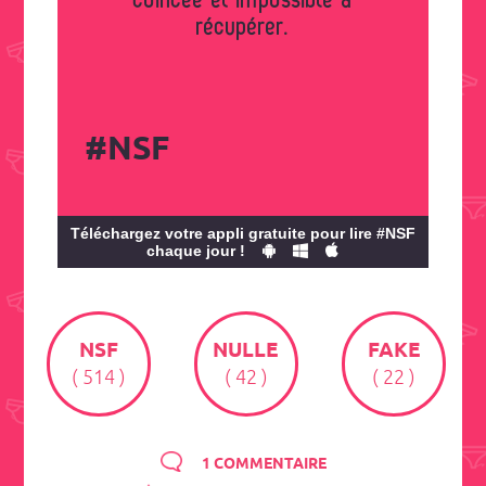
coincée et impossible à
récupérer.
#NSF
Téléchargez votre appli gratuite pour lire #NSF
chaque jour !
NSF
NULLE
FAKE
( 514 )
( 42 )
( 22 )
1 COMMENTAIRE