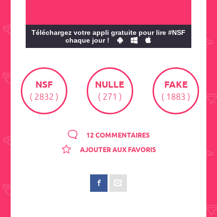
Téléchargez votre appli gratuite pour lire #NSF
chaque jour !
NSF
NULLE
FAKE
( 2832 )
( 271 )
( 1883 )
12 COMMENTAIRES
AJOUTER AUX FAVORIS