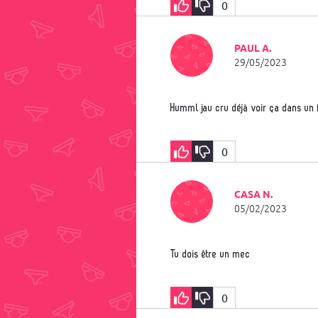
0
PAUL A.
29/05/2023
Humml jau cru déjà voir ça dans un 
0
CASA N.
05/02/2023
Tu dois être un mec
0