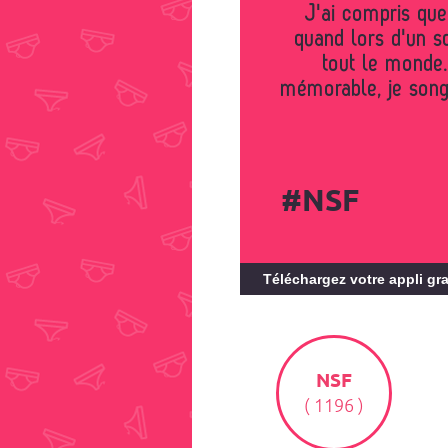
J'ai compris que
quand lors d'un s
tout le monde.
mémorable, je songe
#NSF
Téléchargez votre appli gra
NSF
( 1196 )