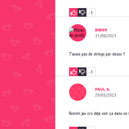
-1
BIBI69
31/08/2023
T'avais pas de strings par dessu ?
-1
PAUL A.
29/05/2023
Humml jau cru déjà voir ça dans un 