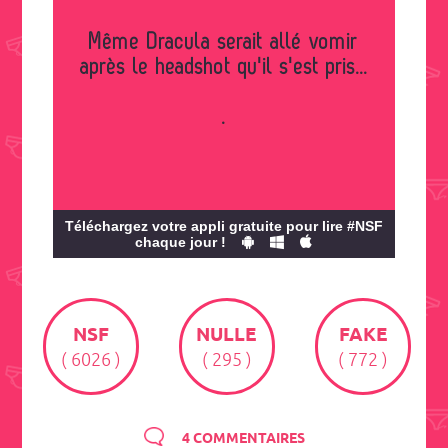
Même Dracula serait allé vomir
après le headshot qu'il s'est pris...
.
Téléchargez votre appli gratuite pour lire #NSF
chaque jour !
NSF
NULLE
FAKE
( 6026 )
( 295 )
( 772 )
4 COMMENTAIRES