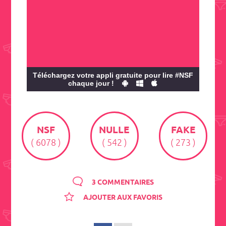
Téléchargez votre appli gratuite pour lire #NSF
chaque jour !
NSF
NULLE
FAKE
( 6078 )
( 542 )
( 273 )
3 COMMENTAIRES
AJOUTER AUX FAVORIS