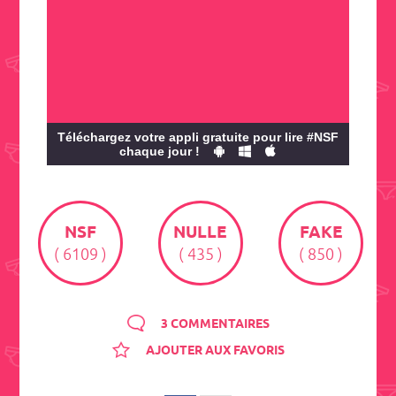
Téléchargez votre appli gratuite pour lire #NSF
chaque jour !
NSF
NULLE
FAKE
( 6109 )
( 435 )
( 850 )
3 COMMENTAIRES
AJOUTER AUX FAVORIS