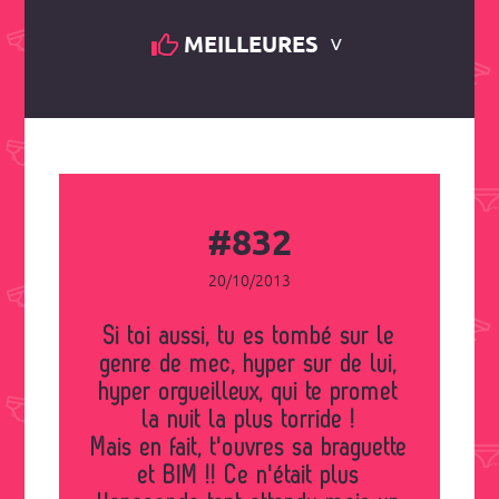
MEILLEURES
#832
20/10/2013
Si toi aussi, tu es tombé sur le
genre de mec, hyper sur de lui,
hyper orgueilleux, qui te promet
la nuit la plus torride !
Mais en fait, t'ouvres sa braguette
et BIM !! Ce n'était plus