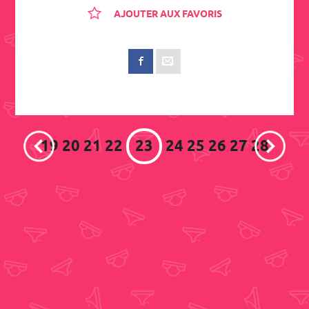
AJOUTER AUX FAVORIS
19
20
21
22
23
24
25
26
27
28