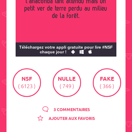
l'anaconda tant attendu mais un
petit ver de terre perdu au milieu
de la forêt.
Téléchargez votre appli gratuite pour lire #NSF
chaque jour !
NSF
NULLE
FAKE
( 6123 )
( 749 )
( 366 )
3 COMMENTAIRES
AJOUTER AUX FAVORIS