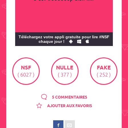
Téléchargez votre appli gratuite pour lire #NSF
chaque jour !
NSF
NULLE
FAKE
( 6027 )
( 377 )
( 252 )
5 COMMENTAIRES
AJOUTER AUX FAVORIS