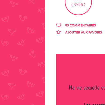
( 3596 )
85 COMMENTAIRES
AJOUTER AUX FAVORIS
Ma vie sexuelle est moins mouvementée que celle