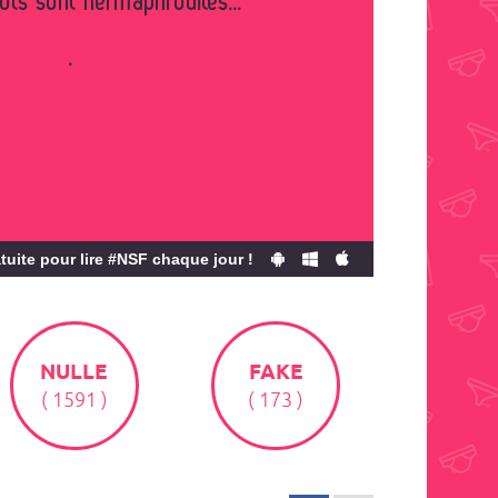
ots sont hermaphrodites...
.
tuite pour lire #NSF chaque jour !
NULLE
FAKE
( 1591 )
( 173 )