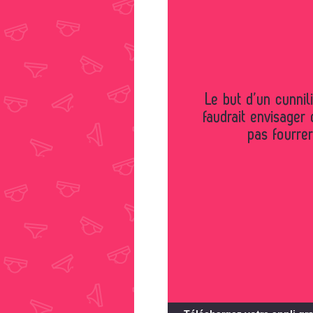
Le but d’un cunnilingus étant de lécher le clitoris, il
faudrait envisager
pas fourrer