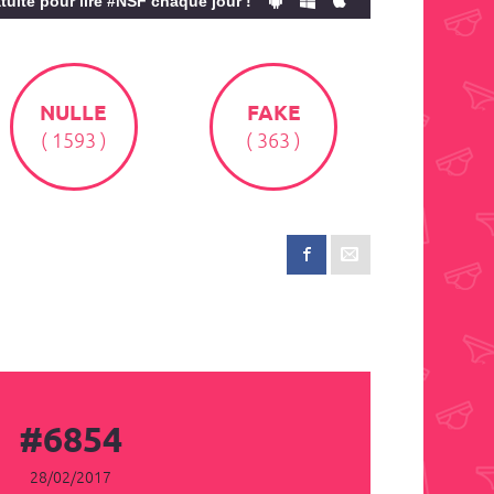
tuite pour lire #NSF chaque jour !
NULLE
FAKE
( 1593 )
( 363 )
#6854
28/02/2017