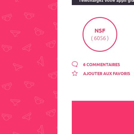
Téléchargez votre appli gra
NSF
( 6056 )
6 COMMENTAIRES
AJOUTER AUX FAVORIS