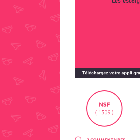
Les escarg
Téléchargez votre appli gra
NSF
( 1509 )