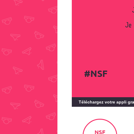
Je 
#NSF
Téléchargez votre appli gra
NSF