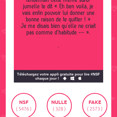
lendemain cette même sœur
jumelle te dit « Eh ben voilà, je
vais enfin pouvoir lui donner une
bonne raison de te quitter ! »
Je me disais bien qu’elle ne criait
pas comme d’habitude -- ».
.
Téléchargez votre appli gratuite pour lire #NSF
chaque jour !
NSF
NULLE
FAKE
( 5476 )
( 328 )
( 2573 )