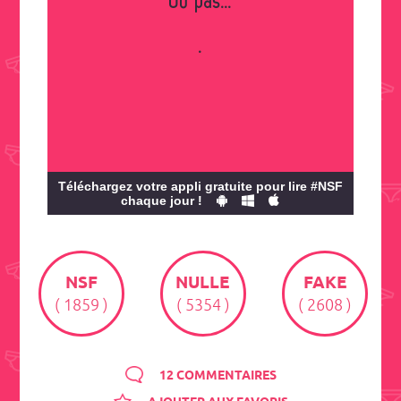
Ou pas...
.
Téléchargez votre appli gratuite pour lire #NSF
chaque jour !
NSF
NULLE
FAKE
( 1859 )
( 5354 )
( 2608 )
12 COMMENTAIRES