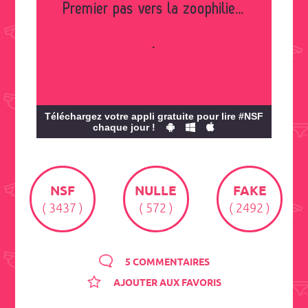
Premier pas vers la zoophilie...
.
Téléchargez votre appli gratuite pour lire #NSF
chaque jour !
NSF
NULLE
FAKE
( 3437 )
( 572 )
( 2492 )
5 COMMENTAIRES
AJOUTER AUX FAVORIS