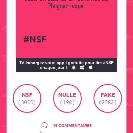
Plaignez-vous.
#NSF
Téléchargez votre appli gratuite pour lire #NSF
chaque jour !
NSF
NULLE
FAKE
( 3055 )
( 198 )
( 2582 )
19 COMMENTAIRES