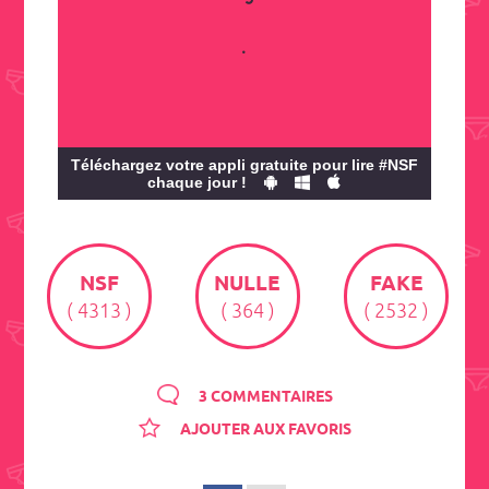
.
Téléchargez votre appli gratuite pour lire #NSF
chaque jour !
NSF
NULLE
FAKE
( 4313 )
( 364 )
( 2532 )
3 COMMENTAIRES
AJOUTER AUX FAVORIS