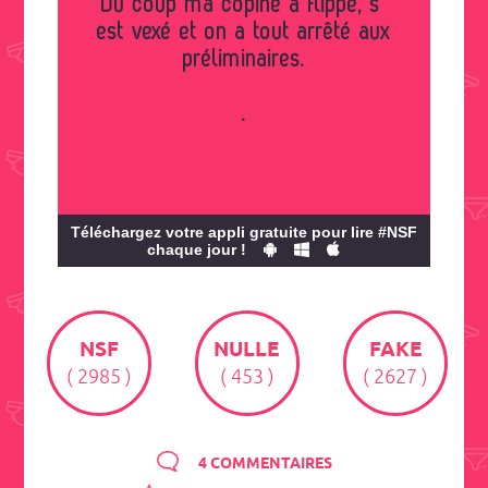
Du coup ma copine à flippé, s'
est vexé et on a tout arrêté aux
préliminaires.
.
Téléchargez votre appli gratuite pour lire #NSF
chaque jour !
NSF
NULLE
FAKE
( 2985 )
( 453 )
( 2627 )
4 COMMENTAIRES