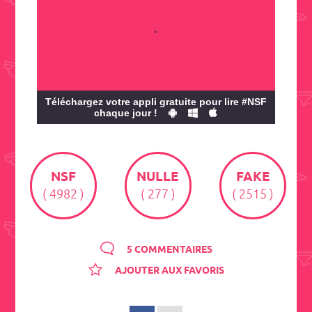
.
Téléchargez votre appli gratuite pour lire #NSF
chaque jour !
NSF
NULLE
FAKE
( 4982 )
( 277 )
( 2515 )
5 COMMENTAIRES
AJOUTER AUX FAVORIS