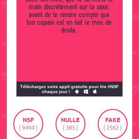
main discrètement sur le sexe,
avant de te rendre compte que
ton copain est en fait le mec de
droite.
Téléchargez votre appli gratuite pour lire #NSF
chaque jour !
NSF
NULLE
FAKE
( 9494 )
( 385 )
( 2562 )