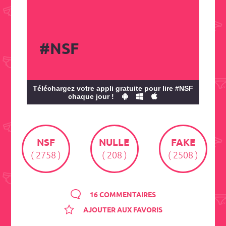
#NSF
Téléchargez votre appli gratuite pour lire #NSF
chaque jour !
NSF
NULLE
FAKE
( 2758 )
( 208 )
( 2508 )
16 COMMENTAIRES
AJOUTER AUX FAVORIS