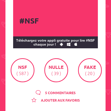
#NSF
Téléchargez votre appli gratuite pour lire #NSF
chaque jour !
NSF
NULLE
FAKE
( 587 )
( 39 )
( 20 )
5 COMMENTAIRES
AJOUTER AUX FAVORIS