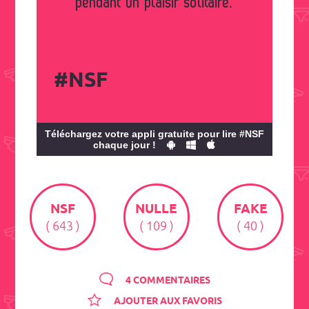
pendant un plaisir solitaire.
#NSF
Téléchargez votre appli gratuite pour lire #NSF
chaque jour !
NSF
NULLE
FAKE
( 643 )
( 109 )
( 40 )
4 COMMENTAIRES
AJOUTER AUX FAVORIS