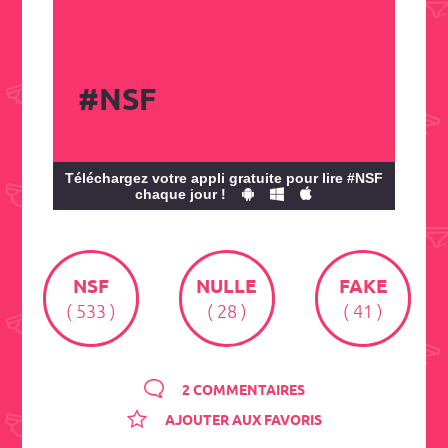
#NSF
Téléchargez votre appli gratuite pour lire #NSF
chaque jour !
NSF
NULLE
FAKE
( 533 )
( 28 )
( 41 )
2 COMMENTAIRES
AJOUTER AUX FAVORIS