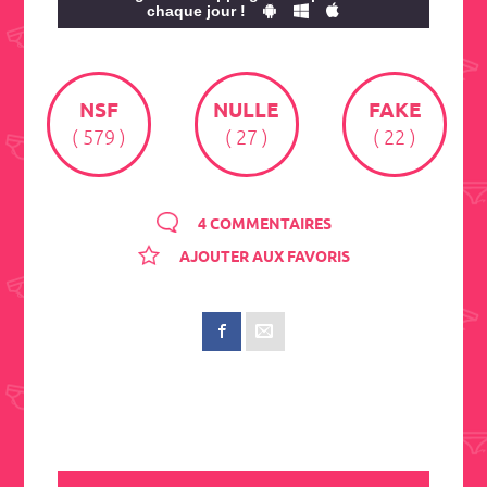
chaque jour !
NSF
NULLE
FAKE
( 579 )
( 27 )
( 22 )
4 COMMENTAIRES
AJOUTER AUX FAVORIS