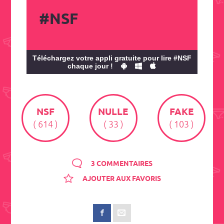
#NSF
Téléchargez votre appli gratuite pour lire #NSF
chaque jour !
NSF
NULLE
FAKE
( 614 )
( 33 )
( 103 )
3 COMMENTAIRES
AJOUTER AUX FAVORIS