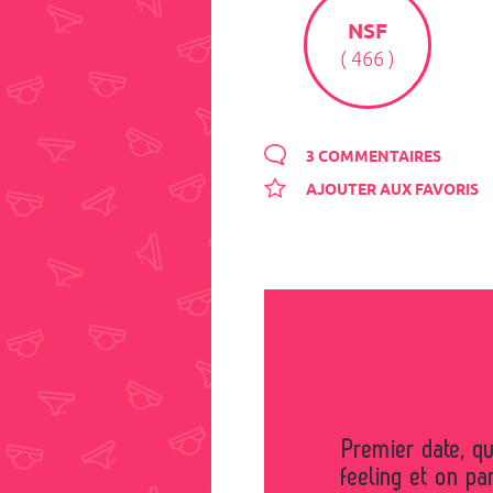
NSF
( 466 )
3 COMMENTAIRES
AJOUTER AUX FAVORIS
Premier date, quelques verres dans un bar, bon
feeling et on par