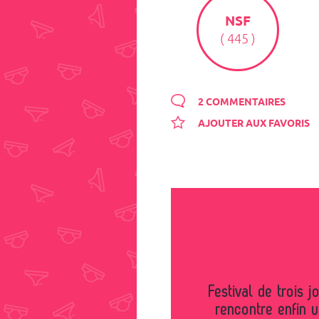
NSF
( 445 )
2 COMMENTAIRES
AJOUTER AUX FAVORIS
Festival de trois jours très arrosé. Le dernier soir je
rencontre enfin un