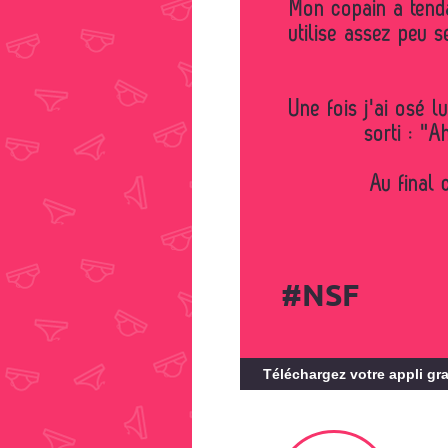
Mon copain a tendance à ne penser qu'à lui au lit. Il
utilise assez peu 
Une fois j'ai osé 
sorti : "A
Au final 
#NSF
Téléchargez votre appli gra