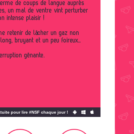
 terme de coups de langue auprès
s, un mal de ventre vint perturber
n intense plaisir !
me retenir de lâcher un gaz non
 long, bruyant et un peu foireux…
terruption gênante.
tuite pour lire #NSF chaque jour !