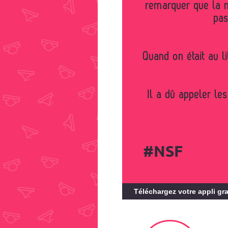
remarquer que la m
pas
Quand on était au li
Il a dû appeler les
#NSF
Téléchargez votre appli gra