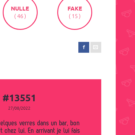
NULLE
FAKE
( 46 )
( 15 )
#13551
27/08/2022
t chez lui. En arrivant je lui fais