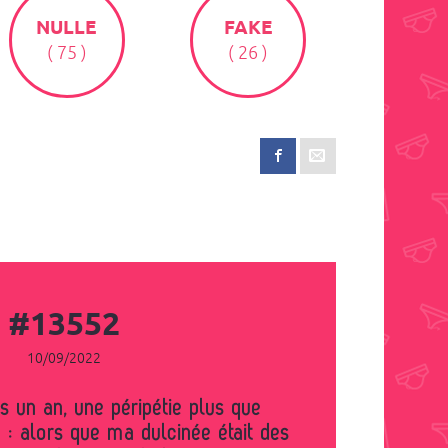
NULLE
FAKE
( 75 )
( 26 )
#13552
10/09/2022
e : alors que ma dulcinée était des