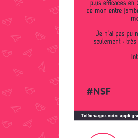
plus efficaces en
de mon entre jambe
mo
Je n’ai pas pu 
seulement : très
In
#NSF
Téléchargez votre appli gra