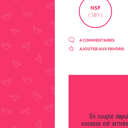
NSF
( 581 )
4 COMMENTAIRES
AJOUTER AUX FAVORIS
En couple depuis un an, une péripétie plus que
cocasse est arrivé